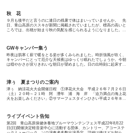
秋 花
９月も後半だと言うのに連日の残暑で体はまいっていませんか。 先
日、青山高原のススキが新聞に掲載されていましたが、標高の高いと
ころでは、出穂が始まり秋の気配を感じられるようになりました。散
策路を進めば秋の花のお出迎えです。今年の秋は短く冬とて...
GWキャンパー集う
昨夜は肌寒く薪で暖をとる姿が多くみられました。時折強風が吹く、
キャンパーにとって厄介な天候夜はゆっくり眠れたでしょうか。今朝
は穏やかさが戻りきれいな朝日が望めました。日の出時刻に起床する
ことは出来ず随分日の昇った写真です。晴天も４日まで５日...
津ぅ 夏まつりのご案内
津ぅ 納涼花火大会開催日程 ①津花火大会 平成２６年７月２６日
（土）２０時～２１時 阿 漕年 浦 海 岸 「迫力満点の海上花
火をお楽しみください」②サマーフェスタインひさい平成２６年８月
２日(土)１８時～２１時 陸上自衛隊久居駐屯地グランド...
ライブイベント告知
第2回 青山高原保健休養地ブルーマウンテンフェス平成22年8月22
日(日)開催決定軽音楽中心に活動する団体、カントリー、アコーステ
ックミュージック、ソロ演奏者多数出演予定。詳細は後ほどお知らせ