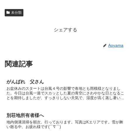
未分類
シェアする
Aoyama
関連記事
がんばれ 父さん
お盆休みのスタートは台風４号の影響で各地とも雨模様となりまし
た。今日は台風一過でスカッとした夏の青空にさわやかな日となるこ
とを期待しましたが、すっきりしない天気で、湿度が高く蒸し暑い日
です。高速道路は行楽地へ向かう車や帰省する車で早朝から混...
別荘地所有者様へ
地内側溝清掃を順次、行っております。写真はKエリアです。雪が舞
い散る中、お疲れ様です(⌒∇⌒)