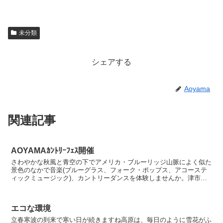
未分類
シェアする
Aoyama
関連記事
AOYAMAｶﾝﾄﾘｰﾌｪｽ開催
さわやかな秋風と青空の下でアメリカ・ブルーリッジ山脈によく似た
景色のなかで音楽(ブルーグラス、フォーク・ポップス、アコーステ
ィックミュージック)、カントリーダンスを体験しませんか。津市白
山町 青山高原保健休養地キャンプ場 伊勢見公園を会場に...
エコな環境
立春寒波の到来で寒い日が続きますね高原は、毎日のように雪花がふ