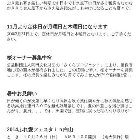
ぶき最も寒さ厳しい時期です日中でも氷点下の日が多く暖房もなかな
かききません足下から冷え込み指先がしもやけになることも度々です
冬場に別荘に滞在されるオーナーさんは、薪用暖炉を設置さ...
11月より定休日が月曜日と木曜日になります
来年3月31日まで、定休日が月曜日と木曜日となります。ご了承くだ
さい。
桜オーナー募集中🌸
公益財団法人岡田文化財団の「さくらプロジェクト」により、当保養
地に桜の苗木が植樹されました。この植樹に伴い、桜オーナーを募集
します。桜の成長を楽しみながら育ててみませんか(*^-^*)詳細は管理
センターまで。
暑中お見舞い
日が傾くのが次第に早くなり高原を吹く風は爽やかに秋の気配を感じ
る頃高原は連日３０℃を超え残暑厳しです。夏の日差しを浴び肌はこ
んがり。夏男。。。です。田園では、豊穣に実った稲の刈り取りが始
まり農繁期の到来です。農村地帯を車で走ると稲わら独特の...
2014ふれ愛フェスタｉｎ白山
と き １０月２６日（日） ＡＭ９：００開演 【雨天決行】場