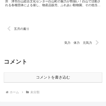
所 津市白山総合文化センター白山町の魅力が勢揃い！白山で活動さ
れる各種団体による催し、物産品販売、ふれあい動物園、その他当日
ゲストにワイルドだぜぇ～でお馴染み『スギちゃん』来園・...
五月の薫り
気力 体力 元気力
コメント
コメントを書き込む
ホーム
未分類