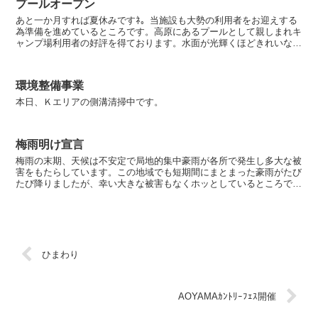
プールオープン
あと一か月すれば夏休みですﾈ。当施設も大勢の利用者をお迎えする
為準備を進めているところです。高原にあるプールとして親しまれキ
ャンプ場利用者の好評を得ております。水面が光輝くほどきれいな水
と自然環境プールからの眺望は素晴らしく、目線の先に広が...
環境整備事業
本日、Ｋエリアの側溝清掃中です。
梅雨明け宣言
梅雨の末期、天候は不安定で局地的集中豪雨が各所で発生し多大な被
害をもたらしています。この地域でも短期間にまとまった豪雨がたび
たび降りましたが、幸い大きな被害もなくホッとしているところで
す。今日は気象庁から梅雨明けが発表されましたね。例年に比...
ひまわり
AOYAMAｶﾝﾄﾘｰﾌｪｽ開催