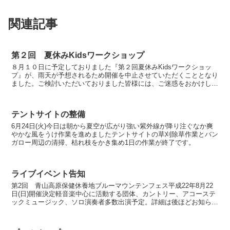
関連記事
第２回 夏休みKidsワークショップ
８月１０日に予定しておりました『第２回夏休みKidsワークショッ
プ』が、雨天が予想されるため開催を中止させていただくこととなり
ました。ご検討いただいておりました皆様には、ご迷惑をおかけし大
変申し訳ございません。また、出店者の皆様には準備など...
テントサイトの整備
6月24日(火)今日は朝から夏空が広がり強い紫外線が降り注ぐなか爽
やかな風をうけ作業を進めましたテントサイトの草刈除草作業とバン
ガロー周辺の清掃、枯れ枝をかき集め1日の作業が終了です。
ライブイベント告知
第2回 青山高原保健休養地ブルーマウンテンフェス平成22年8月22
日(日)開催決定軽音楽中心に活動する団体、カントリー、アコーステ
ックミュージック、ソロ演奏者多数出演予定。詳細は後ほどお知らせ
いたします。さわやかな高原、青空のもとでのライブ...