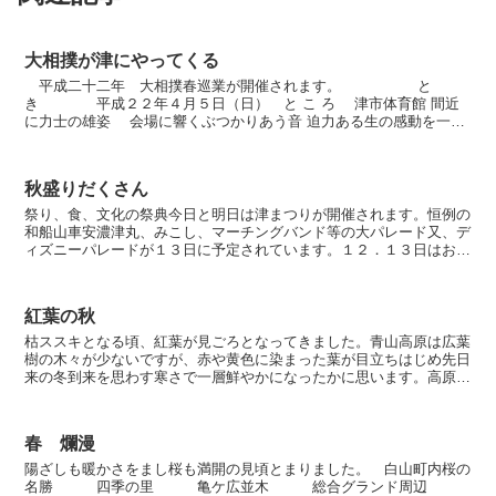
大相撲が津にやってくる
平成二十二年 大相撲春巡業が開催されます。 と
き 平成２２年４月５日（日） と こ ろ 津市体育館 間近
に力士の雄姿 会場に響くぶつかりあう音 迫力ある生の感動を一目
あれ お申込みお問い合わせ 大相撲津場所実行委...
秋盛りだくさん
祭り、食、文化の祭典今日と明日は津まつりが開催されます。恒例の
和船山車安濃津丸、みこし、マーチングバンド等の大パレード又、デ
ィズニーパレードが１３日に予定されています。１２．１３日はお城
西公園会場にて『よさこい』各種団体の演舞披露、ステージ...
紅葉の秋
枯ススキとなる頃、紅葉が見ごろとなってきました。青山高原は広葉
樹の木々が少ないですが、赤や黄色に染まった葉が目立ちはじめ先日
来の冬到来を思わす寒さで一層鮮やかになったかに思います。高原の
紅葉と眼下一望の市街地、知多半島を望む大パノラマ澄みき...
春 爛漫
陽ざしも暖かさをまし桜も満開の見頃とまりました。 白山町内桜の
名勝 四季の里 亀ケ広並木 総合グランド周辺