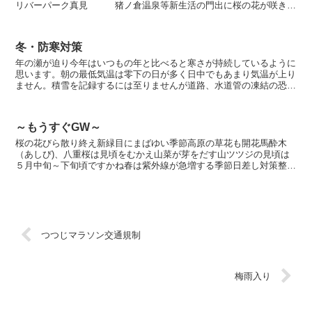
リバーパーク真見 猪ノ倉温泉等新生活の門出に桜の花が咲き誇
り心も体もウキウキです。話題は昨日行われた 三重県知事...
冬・防寒対策
年の瀬が迫り今年はいつもの年と比べると寒さが持続しているように
思います。朝の最低気温は零下の日が多く日中でもあまり気温が上り
ません。積雪を記録するには至りませんが道路、水道管の凍結の恐れ
があります。対策をお忘れなく。
～もうすぐGW～
桜の花びら散り終え新緑目にまばゆい季節高原の草花も開花馬酔木
（あしび)、八重桜は見頃をむかえ山菜が芽をだす山ツツジの見頃は
５月中旬～下旬頃ですかね春は紫外線が急増する季節日差し対策整え
行楽に。。。高原は寒暖の差がありますのでキャンプご利用に...
つつじマラソン交通規制
梅雨入り