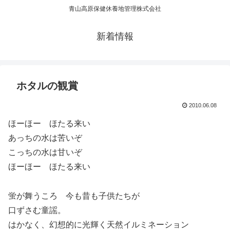
青山高原保健休養地管理株式会社
新着情報
ホタルの観賞
2010.06.08
ほーほー ほたる来い
あっちの水は苦いぞ
こっちの水は甘いぞ
ほーほー ほたる来い
蛍が舞うころ 今も昔も子供たちが
口ずさむ童謡。
はかなく、幻想的に光輝く天然イルミネーション