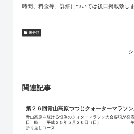
時間、料金等、詳細については後日掲載致します(*
未分類
シ
関連記事
第２６回青山高原つつじクォーターマラソン
青山高原を駆ける恒例のクォターマラソン大会要項が発
日 時 平成２５年５月２６日（日） 午前10：
折り返しコース ...