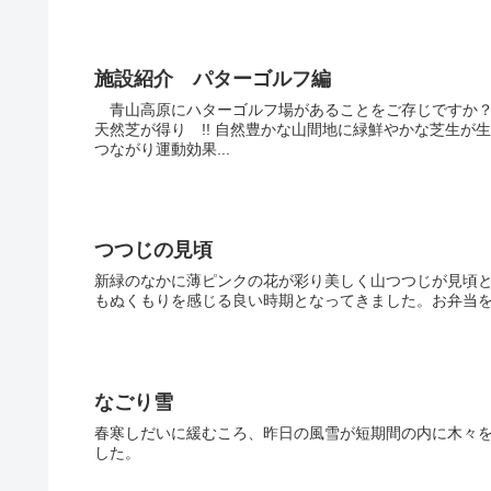
施設紹介 パターゴルフ編
青山高原にハターゴルフ場があることをご存じですか？
天然芝が得り !! 自然豊かな山間地に緑鮮やかな芝生
つながり運動効果...
つつじの見頃
新緑のなかに薄ピンクの花が彩り美しく山つつじが見頃
もぬくもりを感じる良い時期となってきました。お弁当
なごり雪
春寒しだいに緩むころ、昨日の風雪が短期間の内に木々
した。