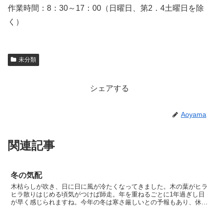
作業時間：8：30～17：00（日曜日、第2．4土曜日を除
く）
未分類
シェアする
Aoyama
関連記事
冬の気配
木枯らしが吹き、日に日に風が冷たくなってきました。木の葉がヒラ
ヒラ散りはじめる頃気がつけば師走。年を重ねるごとに1年過ぎし日
が早く感じられますね。今年の冬は寒さ厳しいとの予報もあり、休養
地の冬は道路凍結、水道管凍結破損が心配です。 そろそろ...