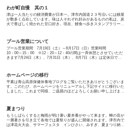
わが町自慢 其の１
津は一人当たりの鰻消費量が日本一。津市内国道２３号沿いには鰻屋
が数多く点在しています。味は人それぞれ好みがあるものの私は、炭
火で香ばしく焼かれた甘口好き。現在、鰻食べ歩きスタンプラリーを
開催中協賛店全２１店舗６月３０日までとなっていますので...
プール営業について
プール営業期間 7月19日（土）～8月17日（日）営業時間
10：00～15：00 ※12：20～12：40の間は一斉休憩とさせていただ
きます7月24日（木）、7月31日（木）、8月7日（木）は定休日で
す。天候や規定の水温に達しない時...
ホームページの移行
平素は青山高原保健休養地ブログをご覧いただきありがとうございま
す。このたび、ホームページをリニューアルし下記サイトに移行いた
しました。これまで同様、ご贔屓のほどよろしくお願い申し上げま
す。 記 新アドレス
夏まつり
もうしばらくすると梅雨が明け暑い夏本番がやって来ます。蝉の音が
一層暑さを引き立て各地では夏祭りが盛んに開催されます。津市内で
は津花火大会、サマーフェスタ インひさい、みすぎ、夏まつり納涼
大会等が開催されます。青山高原からですと会場まで随分距...