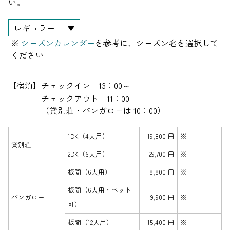
い。
レギュラー
▼
※
シーズンカレンダー
を参考に、シーズン名を選択して
ください
【宿泊】
チェックイン 13：00～
チェックアウト 11：00
（貸別荘・バンガローは 10：00）
1DK（4人用）
19,800 円
※
貸別荘
2DK（6人用）
29,700 円
※
板間（6人用）
8,800 円
※
板間（6人用・ペット
バンガロー
9,900 円
※
可）
板間（12人用）
15,400 円
※