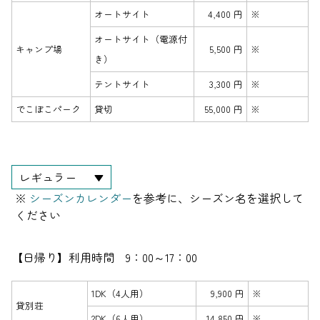
オートサイト
4,400 円
※
オートサイト（電源付
キャンプ場
5,500 円
※
き）
テントサイト
3,300 円
※
でこぼこパーク
貸切
55,000 円
※
レギュラー
▼
※
シーズンカレンダー
を参考に、シーズン名を選択して
ください
【日帰り】
利用時間 9：00～17：00
1DK（4人用）
9,900 円
※
貸別荘
2DK（6人用）
14,850 円
※