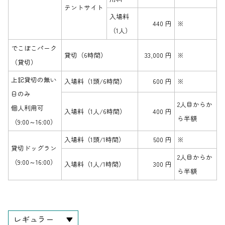
テントサイト
入場料
440 円
※
（1人）
でこぼこパーク
貸切（6時間）
33,000 円
※
（貸切）
上記貸切の無い
入場料（1頭/6時間）
600 円
※
日のみ
2人目からか
個人利用可
入場料（1人/6時間）
400 円
ら半額
（9:00～16:00）
入場料（1頭/1時間）
500 円
※
貸切ドッグラン
2人目からか
（9:00～16:00）
入場料（1人/1時間）
300 円
ら半額
レギュラー
▼