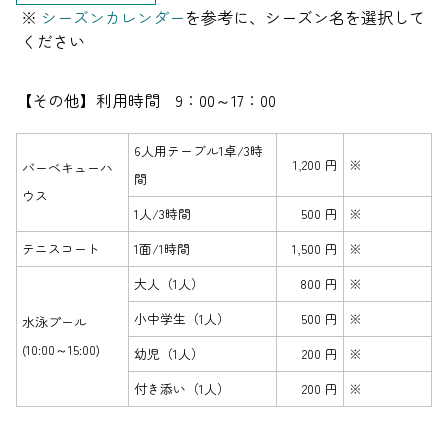
※
シーズンカレンダー
を参考に、シーズン名を選択して
ください
【その他】
利用時間 9：00～17：00
6人用テーブル1卓/3時
1,200 円
※
バーベキューハ
間
ウス
1人/3時間
500 円
※
テニスコート
1面/1時間
1,500 円
※
大人（1人）
800 円
※
小中学生（1人）
500 円
※
水泳プール
(10:00～15:00)
幼児（1人）
200 円
※
付き添い（1人）
200 円
※