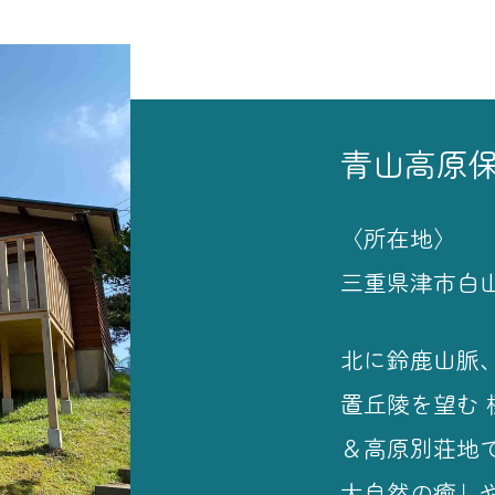
青山高原
〈所在地〉
三重県津市白
北に鈴鹿山脈
置丘陵を望む 
＆高原別荘地
大自然の癒し