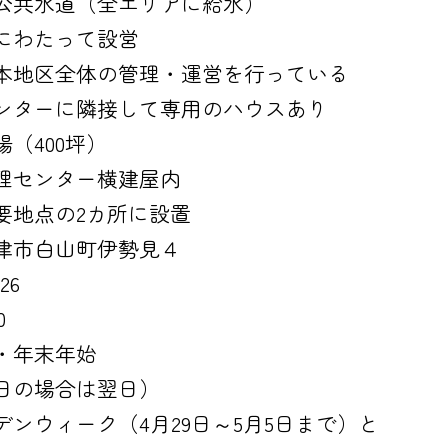
公共水道（全エリアに給水）
にわたって設営
本地区全体の管理・運営を行っている
ンターに隣接して専用のハウスあり
（400坪）
理センター横建屋内
要地点の2カ所に設置
津市白山町伊勢見４
26
0
・年末年始
日の場合は翌日）
ンウィーク（4月29日～5月5日まで）と