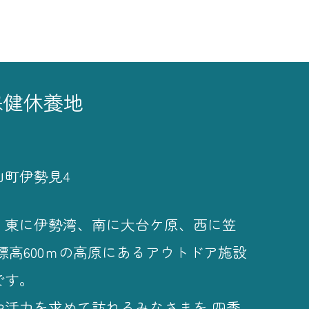
保健休養地
山町伊勢見4
、東に伊勢湾、南に大台ケ原、西に笠
標高600ｍの高原にあるアウトドア施設
です。
や活力を求めて訪れるみなさまを 四季