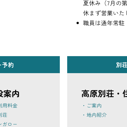
夏休み（7月の第
休まず営業いた
職員は通年常駐
ー予約
別
設案内
高原別荘・
利用料金
・ご案内
別荘
・地内紹介
ンガロー