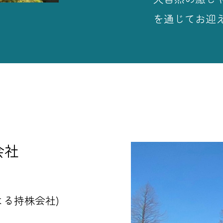
を通じてお迎
会社
よる持株会社)